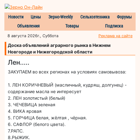
Новости
Цены
Зерно-Weekly
Сельхозтехника
Форумы
Объявления
Товары
Подписка
8 августа 2026г., Суббота
Реклама на сайте
Доска объявлений аграрного рынка в Нижнем
Новгороде и Нижегородской области
Лен.....
ЗАКУПАЕМ во всех регионах на условиях самовывоза:
1. ЛЕН КОРИЧНЕВЫЙ (масличный, кудряш, долгунец) -
содержание масла не интересует
2. ЛЕН золотистый (белый)
3. ЧЕЧЕВИЦА зеленая
4. ВИКА яровая
5. ГОРЧИЦА белая, жёлтая , чёрная.
6. САФЛОР (белого цвета).
7.РАПС.
8.РЫЖИК.