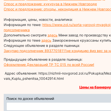
Спрос и предложение: кукуруза в Нижнем Новгороде
Спрос и предложение: отходы, некондиция в Нижнем Новгор
Информация, цены, новости, аналитика:
Информация по теме:
https://www.zol.ru/sorta-yarovoj-myagkoj
подсолнечника
Дополнительно смотрите
здесь
Мини завод по производству 
Информация по теме
здесь
Замороженные круассаны купить
Следующее объявление в разделе пшеница:
Закупаю подсолнечник 89377018111не кондицию физ вес за н
Предыдущее объявление в разделе пшеница:
Оформление Деклараций ТР ТС 015 по всей России!
Адрес объявления: https://nizhnii-novgorod.zol.ru/Pokupka/Me
vais_Kuplu_pshenitsa_10042914.html
Цены на баннерну
Поиск по доске объявлений