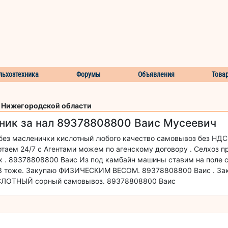
льхозтехника
Форумы
Объявления
Това
и Нижегородской области
ник за нал 89378808800 Ваис Мусеевич
без масленички кислотный любого качество самовывоз без НДС
таем 24/7 с Агентами можем по агенскому договору . Селхоз п
ах . 89378808800 Ваис Из под камбайн машины ставим на поле 
 43 тоже. Закупаю ФИЗИЧЕСКИМ ВЕСОМ. 89378808800 Ваис . За
ЛОТНЫЙ сорный самовывоз. 89378808800 Ваис