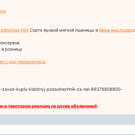
оде
-pshenitsy.htm
Сорта яровой мягкой пшеницы и
Мини маслозаво
консервов
 в розницу
ал с ндс пережоплата
z-zavod-kuplu-kislotnyj-podsolnechnik-za-nal-89378808800-
ю и текстовую рекламу на доске объявлений