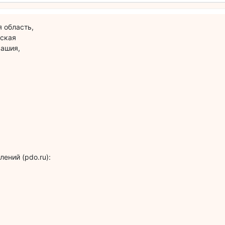
 область,
вская
вашия,
ений (pdo.ru):