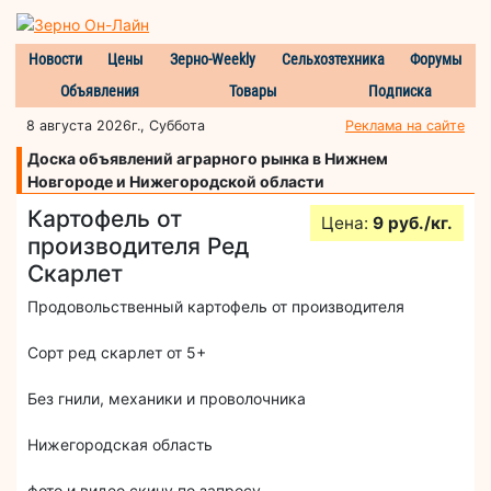
Новости
Цены
Зерно-Weekly
Сельхозтехника
Форумы
Объявления
Товары
Подписка
8 августа 2026г., Суббота
Реклама на сайте
Доска объявлений аграрного рынка в Нижнем
Новгороде и Нижегородской области
Картофель от
Цена:
9 руб./кг.
производителя Ред
Скарлет
Продовольственный картофель от производителя
Сорт ред скарлет от 5+
Без гнили, механики и проволочника
Нижегородская область
фото и видео скину по запросу