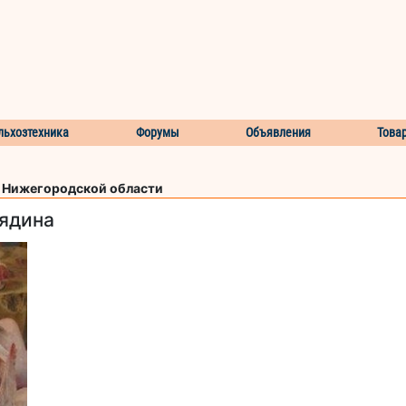
льхозтехника
Форумы
Объявления
Това
и Нижегородской области
вядина