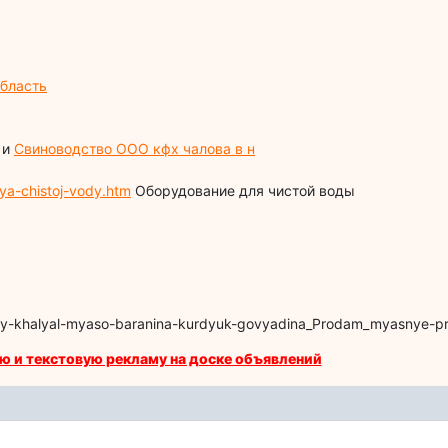
бласть
и
Свиноводство ООО кфх чалова в н
ya-chistoj-vody.htm
Оборудование для чистой воды
Kury-khalyal-myaso-baranina-kurdyuk-govyadina_Prodam_myasnye-p
ю и текстовую рекламу на доске объявлений