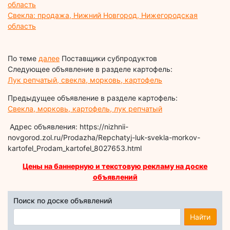
область
Свекла: продажа, Нижний Новгород, Нижегородская
область
По теме
далее
Поставщики субпродуктов
Следующее объявление в разделе картофель:
Лук репчатый, свекла, морковь, картофель
Предыдущее объявление в разделе картофель:
Свекла, морковь, картофель, лук репчатый
Адрес объявления: https://nizhnii-
novgorod.zol.ru/Prodazha/Repchatyj-luk-svekla-morkov-
kartofel_Prodam_kartofel_8027653.html
Цены на баннерную и текстовую рекламу на доске
объявлений
Поиск по доске объявлений
Найти